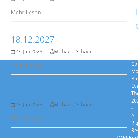
Mehr Lesen
18.12.2027
27. Juli 2026
Michaela Schaer
Co
Mehr Lesen
Mo
Bu
Ev
17.12.2027
Th
20
27. Juli 2026
Michaela Schaer
-
All
Mehr Lesen
Ri
Re
IMPRES