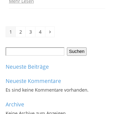
Mehr Lesen
Seite
Seite
Seite
Seite
Vorwärts
1
2
3
4
Suchen
Neueste Beiträge
Neueste Kommentare
Es sind keine Kommentare vorhanden.
Archive
Keine Archive zum Anzeigen.