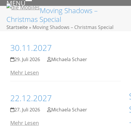
MENÜ
Skip
Open
Close
Moving Shadows –
to
mobile
mobile
Christmas Special
content
menu
menu
Startseite
»
Moving Shadows – Christmas Special
30.11.2027
29. Juli 2026
Michaela Schaer
Mehr Lesen
22.12.2027
27. Juli 2026
Michaela Schaer
Mehr Lesen