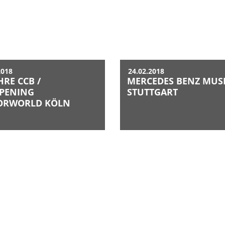
2018
24.02.2018
HRE CCB /
MERCEDES BENZ MU
PENING
STUTTGART
ORWORLD KÖLN