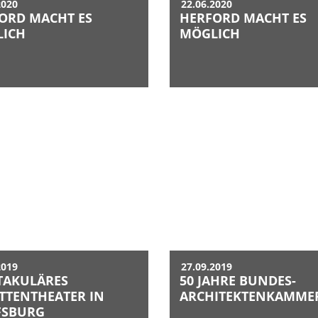
2020
22.06.2020
ORD MACHT ES
HERFORD MACHT ES
ICH
MÖGLICH
2019
27.09.2019
TAKULÄRES
50 JAHRE BUNDES­
TTENTHEATER IN
ARCHITEKTEN­KAMME
FSBURG