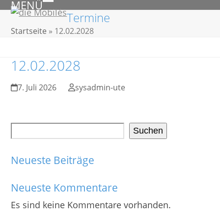
MENÜ
Skip
Open
Close
Termine
to
mobile
mobile
Startseite
»
12.02.2028
content
menu
menu
12.02.2028
7. Juli 2026
sysadmin-ute
Suchen
Neueste Beiträge
Neueste Kommentare
Es sind keine Kommentare vorhanden.