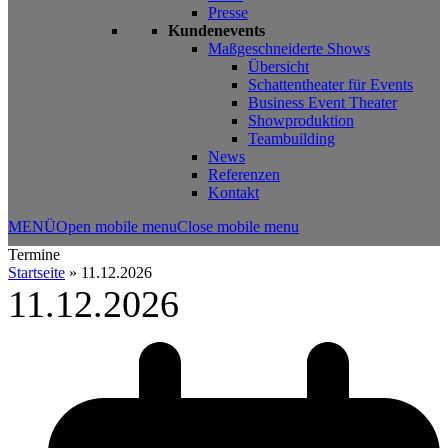
Presse
Kundenevents
Maßgeschneiderte Shows
Übersicht
Schattentheater für Events
Business Event Theater
Showproduktion
Teambuilding
News
Referenzen
Kontakt
MENÜ
Open mobile menu
Close mobile menu
Termine
Startseite
»
11.12.2026
11.12.2026