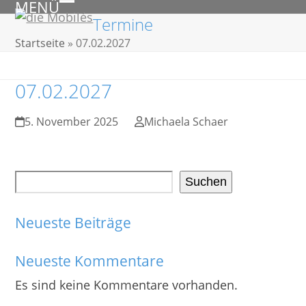
MENÜ
Skip
Open
Close
Termine
to
mobile
mobile
Startseite
»
07.02.2027
content
menu
menu
07.02.2027
5. November 2025
Michaela Schaer
Suchen
Neueste Beiträge
Neueste Kommentare
Es sind keine Kommentare vorhanden.