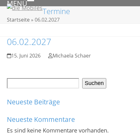
MENÜ
Skip
Open
Close
Termine
to
mobile
mobile
Startseite
»
06.02.2027
content
menu
menu
06.02.2027
15. Juni 2026
Michaela Schaer
Suchen
Neueste Beiträge
Neueste Kommentare
Es sind keine Kommentare vorhanden.