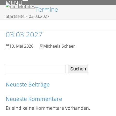
MENÜ
Skip
Open
Close
Termine
to
mobile
mobile
Startseite
»
03.03.2027
content
menu
menu
03.03.2027
19. Mai 2026
Michaela Schaer
Suchen
Neueste Beiträge
Neueste Kommentare
Es sind keine Kommentare vorhanden.