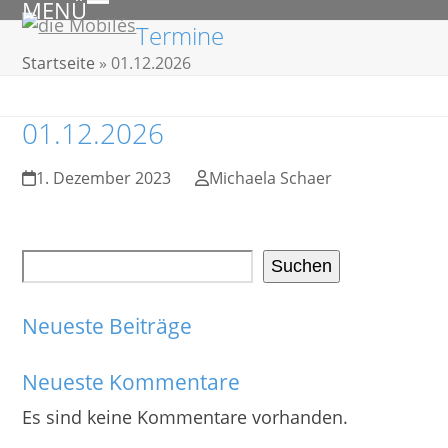
MENÜ
Skip
Open
Close
Termine
to
mobile
mobile
Startseite
»
01.12.2026
content
menu
menu
01.12.2026
1. Dezember 2023
Michaela Schaer
Suchen
Neueste Beiträge
Neueste Kommentare
Es sind keine Kommentare vorhanden.